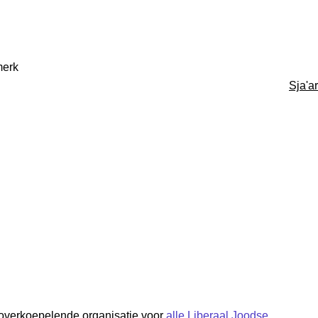
merk
Sja'ar
overkoepelende organisatie voor
alle Liberaal Joodse