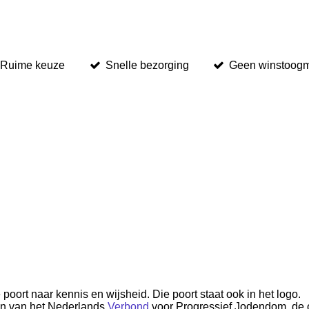
Ruime keuze
Snelle bezorging
Geen winstoog
oort naar kennis en wijsheid. Die poort staat ook in het logo.
ken van het Nederlands
Verbond
voor Progressief Jodendom, de 