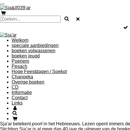
Ga
direct
naar
de
hoofdinhoud
Welkom
speciale aanbiedingen
boeken volwassenen
boeken jeugd
Poeriem
Pesach
Hoge Feestdagen / Soekot
Chanoeka
Overige boeken
CD
Informatie
Contact
Links
Sja'ar betekent
poort
in het Hebreeuws. Lezen opent immers de p
Stichting Sja’ar is al meer dan 40 jaar de uitgever van de boe