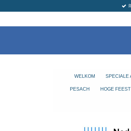
Ga
direct
naar
de
hoofdinhoud
WELKOM
SPECIALE
PESACH
HOGE FEEST