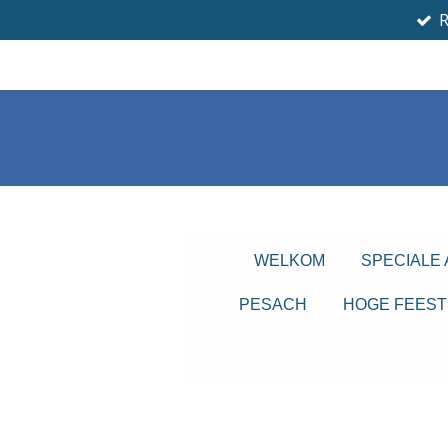
Ga
direct
naar
de
hoofdinhoud
WELKOM
SPECIALE
PESACH
HOGE FEEST