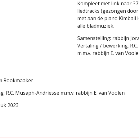
Kompleet met link naar 3
liedtracks (gezongen door
met aan de piano Kimball 
alle bladmuziek.
Samenstelling: rabbijn J
Vertaling / bewerking: R.
m.m.v. rabbijn E. van Vool
ram Rookmaaker
g: R.C. Musaph-Andriesse m.m.v. rabbijn E. van Voolen
druk 2023