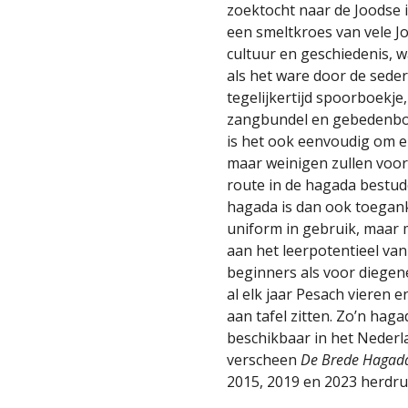
zoektocht naar de Joodse id
een smeltkroes van vele J
cultuur en geschiedenis, 
als het ware door de seder
tegelijkertijd spoorboekje, 
zangbundel en gebedenboe
is het ook eenvoudig om e
maar weinigen zullen voor
route in de hagada bestu
hagada is dan ook toegank
uniform in gebruik, maar 
aan het leerpotentieel van
beginners als voor diegen
al elk jaar Pesach vieren 
aan tafel zitten. Zo’n hag
beschikbaar in het Nederl
verscheen
De Brede Hagad
2015, 2019 en 2023 herdru