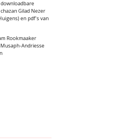
7 downloadbare
 chazan Gilad Nezer
Huigens) en pdf's van
oram Rookmaaker
C. Musaph-Andriesse
en