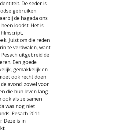
entiteit. De seder is
oodse gebruiken,
waarbij de hagada ons
 heen loodst. Het is
filmscript,
k. Juist om die reden
rin te verdwalen, want
 Pesach uitgebreid de
deren. Een goede
elijk, gemakkelijk en
moet ook recht doen
 de avond: zowel voor
en die hun leven lang
en ook als ze samen
ada was nog niet
ands. Pesach 2011
a
. Deze is in
kt.