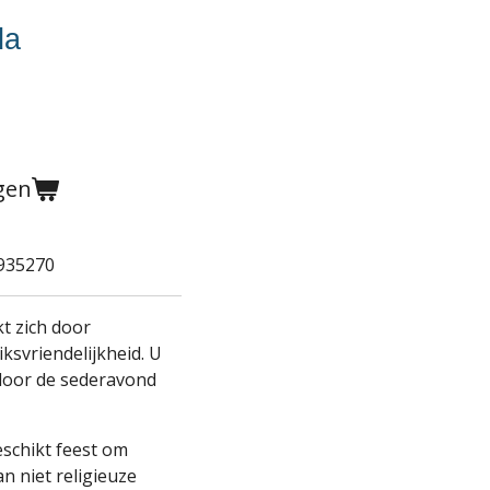
da
gen
935270
t zich door
ksvriendelijkheid. U
door de sederavond
eschikt feest om
n niet religieuze