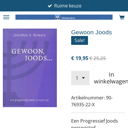
Ruime keuze
Ga
direct
naar
de
Gewoon Joods
hoofdinhoud
Sale!
€ 19,95
€ 25,25
In
winkelwage
Artikelnummer:
90-
76935-22-X
Een Progressief Joods
perspectief